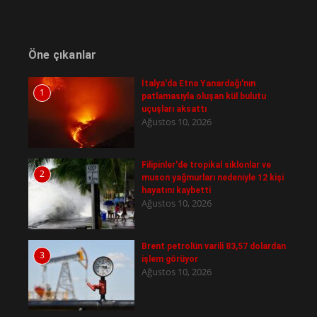
Öne çıkanlar
İtalya'da Etna Yanardağı'nın
1
patlamasıyla oluşan kül bulutu
uçuşları aksattı
Ağustos 10, 2026
Filipinler'de tropikal siklonlar ve
2
muson yağmurları nedeniyle 12 kişi
hayatını kaybetti
Ağustos 10, 2026
Brent petrolün varili 83,57 dolardan
3
işlem görüyor
Ağustos 10, 2026