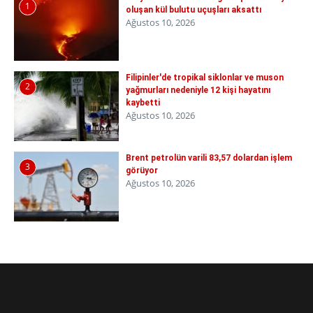
1
oluşan kül bulutu uçuşları aksattı
Ağustos 10, 2026
Filipinler'de tropikal siklonlar ve muson
2
yağmurları nedeniyle 12 kişi hayatını
kaybetti
Ağustos 10, 2026
Brent petrolün varili 83,57 dolardan işlem
3
görüyor
Ağustos 10, 2026