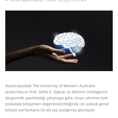
Avustralya’daki The University of Western Australia
araştırmacısı Prof. Gilles E. Gignac ve ekibinin Intelligence
dergisinde yayımladığı çalışmaya göre, insan zihninin tüm
psikolojik bileşenleri değerlendirildiğinde, en yüksek genel
bilişsel performans 55–60 yaş aralığında görülüyor.