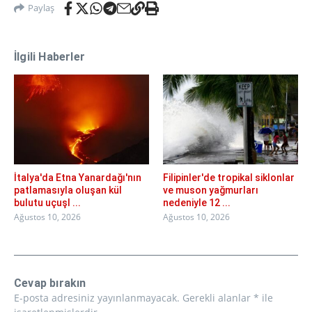
Paylaş
İlgili Haberler
İtalya'da Etna Yanardağı'nın
Filipinler'de tropikal siklonlar
patlamasıyla oluşan kül
ve muson yağmurları
bulutu uçuşl ...
nedeniyle 12 ...
Ağustos 10, 2026
Ağustos 10, 2026
Cevap bırakın
E-posta adresiniz yayınlanmayacak.
Gerekli alanlar
*
ile