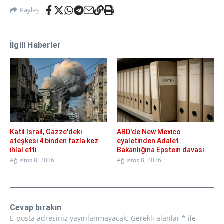
Paylaş
İlgili Haberler
Katil İsrail, Gazze'deki
ABD'de New Mexico
ateşkesi 4 binden fazla kez
eyaletinden Adalet
ihlal etti
Bakanlığına Epstein davası
Ağustos 8, 2026
Ağustos 8, 2026
Cevap bırakın
E-posta adresiniz yayınlanmayacak.
Gerekli alanlar
*
ile