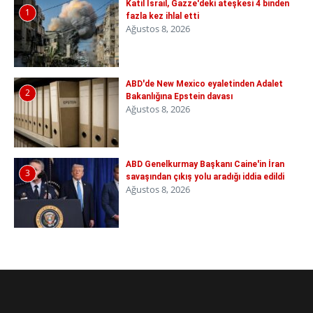
Katil İsrail, Gazze'deki ateşkesi 4 binden
1
fazla kez ihlal etti
Ağustos 8, 2026
ABD'de New Mexico eyaletinden Adalet
2
Bakanlığına Epstein davası
Ağustos 8, 2026
ABD Genelkurmay Başkanı Caine'in İran
3
savaşından çıkış yolu aradığı iddia edildi
Ağustos 8, 2026