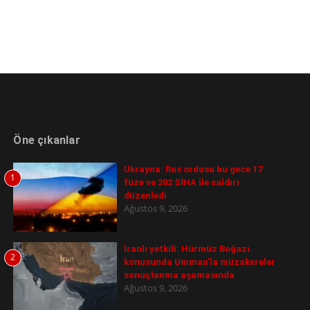
Öne çıkanlar
Ukrayna: Rus ordusu bu gece 17
1
füze ve 202 SİHA ile saldırı
düzenledi
Ağustos 9, 2026
İranlı yetkili: Hürmüz Boğazı
2
konusunda Umman'la müzakereler
sonuçlanma aşamasında
Ağustos 9, 2026