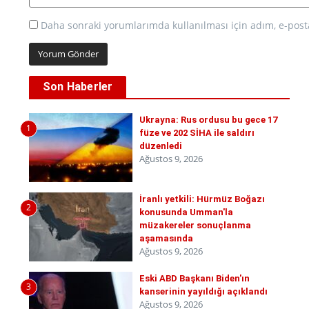
Daha sonraki yorumlarımda kullanılması için adım, e-posta
Son Haberler
Ukrayna: Rus ordusu bu gece 17
1
füze ve 202 SİHA ile saldırı
düzenledi
Ağustos 9, 2026
İranlı yetkili: Hürmüz Boğazı
2
konusunda Umman'la
müzakereler sonuçlanma
aşamasında
Ağustos 9, 2026
Eski ABD Başkanı Biden'ın
3
kanserinin yayıldığı açıklandı
Ağustos 9, 2026