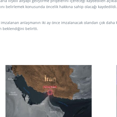
rla ilişkili altyapı geliştirme projelerini içereceği kaydedilen aç
ğını belirlemek konusunda öncelik hakkına sahip olacağı kaydedildi.
n imzalanan anlaşmanın iki ay önce imzalanacak olandan çok daha k
beklendiğini belirtti.