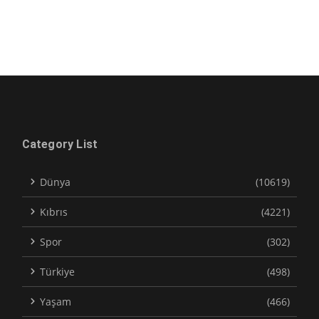
Category List
Dünya
(10619)
Kıbrıs
(4221)
Spor
(302)
Türkiye
(498)
Yaşam
(466)