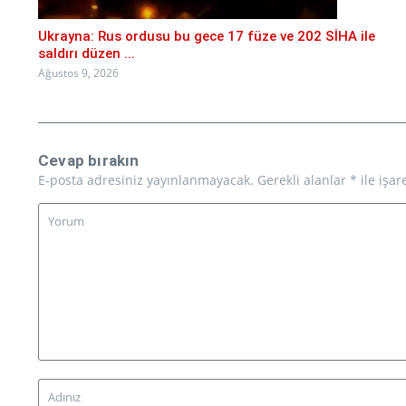
Ukrayna: Rus ordusu bu gece 17 füze ve 202 SİHA ile
saldırı düzen ...
Ağustos 9, 2026
Cevap bırakın
E-posta adresiniz yayınlanmayacak.
Gerekli alanlar
*
ile işar