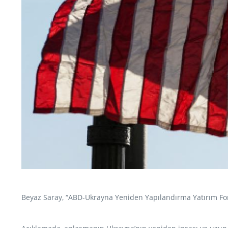
Beyaz Saray, “ABD-Ukrayna Yeniden Yapılandırma Yatırım Fon