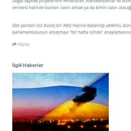
Doğal kaynak projelerinin mineraller, hidrokarbonlar ve bunla
vermesi halinde bunları satın almak ya da kimin satın alaca
Öte yandan üst düzey bir ABD Hazine Bakanlığı yetkilisi, dü
parlamentosunun anlaşmayı “bir hafta içinde” onaylamasının 
Paylaş
İlgili Haberler