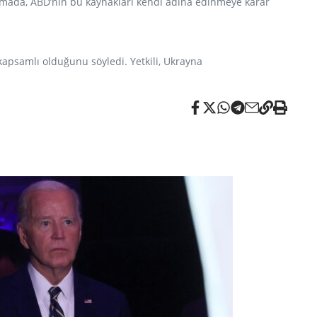
ıklamada, ABD’nin bu kaynakları kendi adına edinmeye karar
apsamlı olduğunu söyledi. Yetkili, Ukrayna