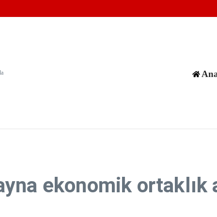
arında 70 bin hektar alan kül oldu
üne tanımlanamayan füze fırlattı
zla kez ihlal etti
Ana
da
ayna ekonomik ortaklık 