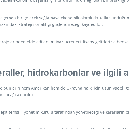
eli ekonomik başarısı için türünün ilk örneği olan bir ortaklığı baş
ve egemen bir gelecek sağlamaya ekonomik olarak da katkı sunduğun
asındaki stratejik ortaklığı güçlendireceği kaydedildi.
jelerinden elde edilen imtiyaz ücretleri, lisans gelirleri ve benze
aller, hidrokarbonlar ve ilgili a
 ve bunların hem Amerikan hem de Ukrayna halkı için uzun vadeli get
ılacağı aktarıldı.
it temsilli yönetim kurulu tarafından yönetileceği ve kararların orta