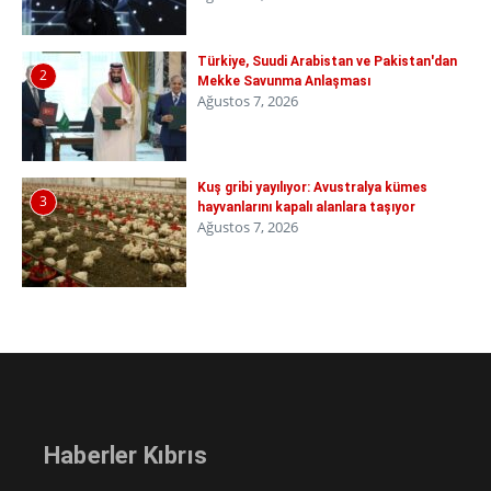
Türkiye, Suudi Arabistan ve Pakistan'dan
2
Mekke Savunma Anlaşması
Ağustos 7, 2026
Kuş gribi yayılıyor: Avustralya kümes
3
hayvanlarını kapalı alanlara taşıyor
Ağustos 7, 2026
Haberler Kıbrıs