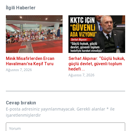
İlgili Haberler
Minik Misafirlerden Ercan
Serhat Akpınar: “Güçlü hukuk,
Havalimanı’na Keşif Turu
güçlü devlet, güvenli toplum
hedefi ...
Ağustos 7, 2026
Ağustos 7, 2026
Cevap bırakın
E-posta adresiniz yayınlanmayacak.
Gerekli alanlar
*
ile
işaretlenmişlerdir