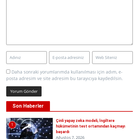
Daha sonraki yorumlarımda kullanılması için adım, e-
posta adresim ve site adresim bu tarayıcıya kaydedilsin.
Son Haberler
Çinli yapay zeka modeli, İngiltere
1
hükümetinin test ortamından kaçmayı
başardı
Ağustos 7, 2026