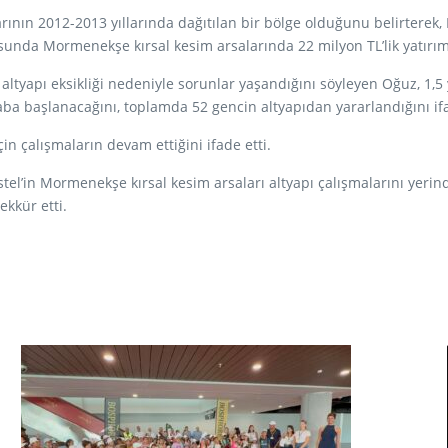
ının 2012-2013 yıllarında dağıtılan bir bölge olduğunu belirterek, B
unda Mormenekşe kırsal kesim arsalarında 22 milyon TL’lik yatırıml
yapı eksikliği nedeniyle sorunlar yaşandığını söyleyen Oğuz, 1,5 yıll
 etaba başlanacağını, toplamda 52 gencin altyapıdan yararlandığını ifa
n çalışmaların devam ettiğini ifade etti.
l’in Mormenekşe kırsal kesim arsaları altyapı çalışmalarını yerinde 
ekkür etti.