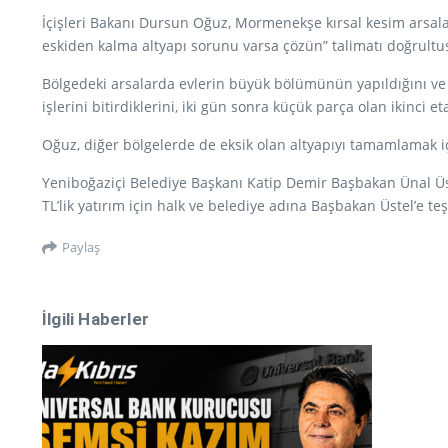
İçişleri Bakanı Dursun Oğuz, Mormenekşe kırsal kesim arsalar
eskiden kalma altyapı sorunu varsa çözün” talimatı doğrultus
Bölgedeki arsalarda evlerin büyük bölümünün yapıldığını ve alt
işlerini bitirdiklerini, iki gün sonra küçük parça olan ikinci
Oğuz, diğer bölgelerde de eksik olan altyapıyı tamamlamak içi
Yeniboğaziçi Belediye Başkanı Katip Demir Başbakan Ünal Üste
TL’lik yatırım için halk ve belediye adına Başbakan Üstel’e teş
Paylaş
İlgili Haberler