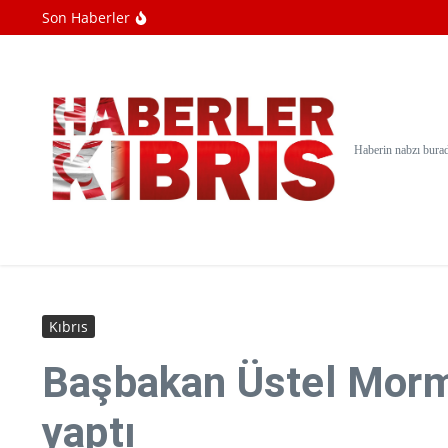
İçeriğe atla
Son Haberler
SpaceX roket enkazının çarptığı Ay'ın görü
Ebola salgını büyüyor: Virüs mutasyona uğ
Mekanlar gizlilik endişesiyle Meta'nın akıll
Haberin nabzı bura
Kıbrıs
Başbakan Üstel Morm
yaptı