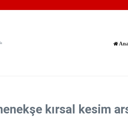
ntüleri paylaşıldı
ramış olabilir
ı gözlüklerini yasaklıyor
Ana
da
enekşe kırsal kesim ar