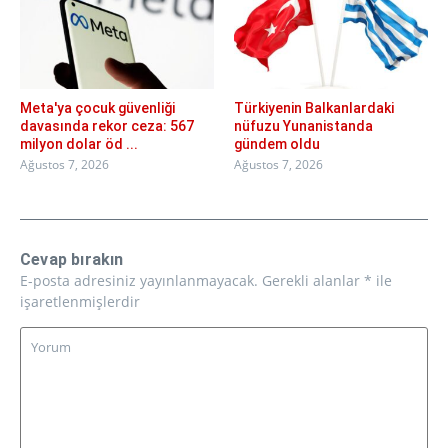
Meta'ya çocuk güvenliği
Türkiyenin Balkanlardaki
davasında rekor ceza: 567
nüfuzu Yunanistanda
milyon dolar öd ...
gündem oldu
Ağustos 7, 2026
Ağustos 7, 2026
Cevap bırakın
E-posta adresiniz yayınlanmayacak.
Gerekli alanlar
*
ile
işaretlenmişlerdir