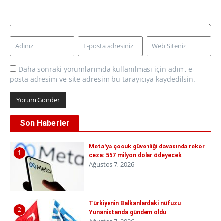
Daha sonraki yorumlarımda kullanılması için adım, e-
posta adresim ve site adresim bu tarayıcıya kaydedilsin.
Son Haberler
Meta'ya çocuk güvenliği davasında rekor
1
ceza: 567 milyon dolar ödeyecek
Ağustos 7, 2026
Türkiyenin Balkanlardaki nüfuzu
2
Yunanistanda gündem oldu
Ağustos 7, 2026