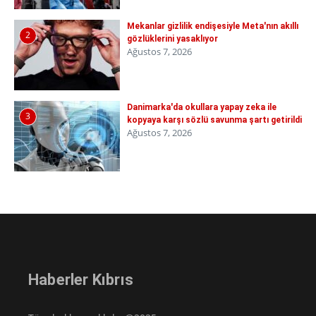
Mekanlar gizlilik endişesiyle Meta'nın akıllı
2
gözlüklerini yasaklıyor
Ağustos 7, 2026
Danimarka'da okullara yapay zeka ile
3
kopyaya karşı sözlü savunma şartı getirildi
Ağustos 7, 2026
Haberler Kıbrıs