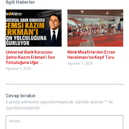
İlgili Haberler
Universal Bank Kurucusu
Minik Misafirlerden Ercan
Şemsi Kazım Erkman’ı Son
Havalimanı’na Keşif Turu
Yolculuğuna Uğur ...
Ağustos 7, 2026
Ağustos 7, 2026
Cevap bırakın
E-posta adresiniz yayınlanmayacak.
Gerekli alanlar
*
ile
işaretlenmişlerdir