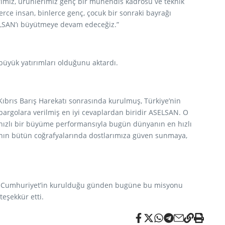
erimiz, ürünlerimiz genç bir mühendis kadrosu ve teknik
erce insan, binlerce genç, çocuk bir sonraki bayrağı
ELSAN’ı büyütmeye devam edeceğiz.”
 büyük yatırımları olduğunu aktardı.
Kıbrıs Barış Harekatı sonrasında kurulmuş, Türkiye’nin
bargolara verilmiş en iyi cevaplardan biridir ASELSAN. O
 hızlı bir büyüme performansıyla bugün dünyanın en hızlı
nın bütün coğrafyalarında dostlarımıza güven sunmaya,
eden, Cumhuriyet’in kurulduğu günden bugüne bu misyonu
eşekkür etti.