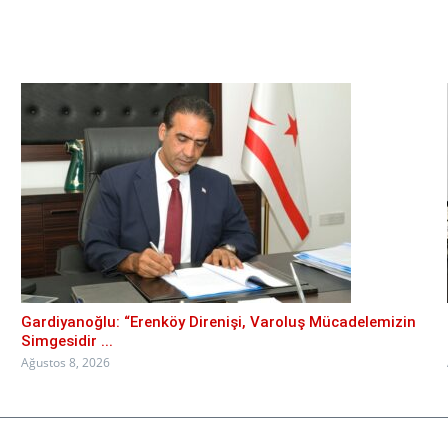
Gardiyanoğlu: “Erenköy Direnişi, Varoluş Mücadelemizin
Simgesidir ...
Ağustos 8, 2026