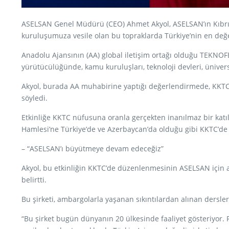
ASELSAN Genel Müdürü (CEO) Ahmet Akyol, ASELSAN’ın Kıbrıs 
kuruluşumuza vesile olan bu topraklarda Türkiye’nin en değe
Anadolu Ajansının (AA) global iletişim ortağı olduğu TEKNOFE
yürütücülüğünde, kamu kuruluşları, teknoloji devleri, üniver
Akyol, burada AA muhabirine yaptığı değerlendirmede, KKTC
söyledi.
Etkinliğe KKTC nüfusuna oranla gerçekten inanılmaz bir katılı
Hamlesi’ne Türkiye’de ve Azerbaycan’da olduğu gibi KKTC’de 
– “ASELSAN’ı büyütmeye devam edeceğiz”
Akyol, bu etkinliğin KKTC’de düzenlenmesinin ASELSAN için ay
belirtti.
Bu şirketi, ambargolarla yaşanan sıkıntılardan alınan dersl
“Bu şirket bugün dünyanın 20 ülkesinde faaliyet gösteriyor. 