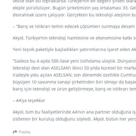
vesile olan bu topraklarda Türkiye’nin en değerli şirketi ol
ekiple yürütülüyor. Bugün şirketimizin yaş ortalaması 33. Gel
devralmak üzere çalışıyor. Gerçekten bu teknoloji ateşini
– “Barış ve istikrarı temin edecek çözümleri sunmaya devam
Akyol, Türkiye’nin teknoloji hamlesine ve ekonomisine katkı s
Yeni teşvik paketiyle başladıkları yatırımlarına işaret eden
“Sadece bu 4 ayda 500 ilave yeni istihdama ulaştık. Dünyanın
teknoloji devi olan ASELSAN’ı ikinci 50 yılda küresel bir ma
iradeyle yolu açılan ASELSAN, son dönemde özellikle Cumhur
büyüyen 10 savunma sanayi şirketinden biri olmayı da başa
barış için teknoloji ve ürün geliştirmeye, barış ve istikrar
– AA’ya teşekkür
Akyol, tüm bu faaliyetlerinde AA’nın ana partner olduğuna i
üstlenen bir kuruluş olduğunu söyledi. Akyol, bütün her yer
Paylaş