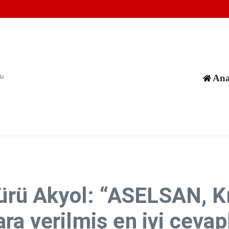
 vatanına vurduğu silinmez mührüdür”
 Mücadelemizin Simgesidir”
anlığı sert sözlerle eleştirdi.
Ana
da
ü Akyol: “ASELSAN, Kıb
a verilmiş en iyi cevapl