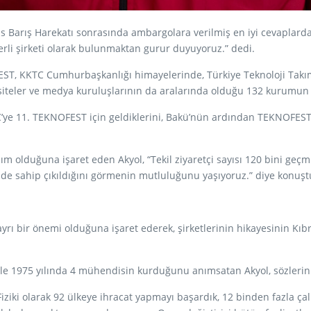
Barış Harekatı sonrasında ambargolara verilmiş en iyi cevaplardan
rli şirketi olarak bulunmaktan gurur duyuyoruz.” dedi.
ST, KKTC Cumhurbaşkanlığı himayelerinde, Türkiye Teknoloji Takımı 
siteler ve medya kuruluşlarının da aralarında olduğu 132 kurumun ka
’ye 11. TEKNOFEST için geldiklerini, Bakü’nün ardından TEKNOFEST
m olduğuna işaret eden Akyol, “Tekil ziyaretçi sayısı 120 bini geçm
de sahip çıkıldığını görmenin mutluluğunu yaşıyoruz.” diye konuşt
rı bir önemi olduğuna işaret ederek, şirketlerinin hikayesinin Kıbr
erle 1975 yılında 4 mühendisin kurduğunu anımsatan Akyol, sözlerin
Fiziki olarak 92 ülkeye ihracat yapmayı başardık, 12 binden fazla 