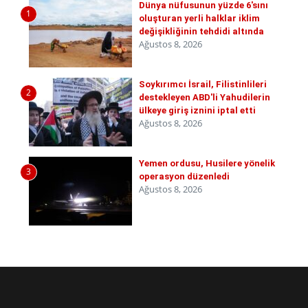
Dünya nüfusunun yüzde 6'sını
1
oluşturan yerli halklar iklim
değişikliğinin tehdidi altında
Ağustos 8, 2026
Soykırımcı İsrail, Filistinlileri
2
destekleyen ABD'li Yahudilerin
ülkeye giriş iznini iptal etti
Ağustos 8, 2026
Yemen ordusu, Husilere yönelik
3
operasyon düzenledi
Ağustos 8, 2026