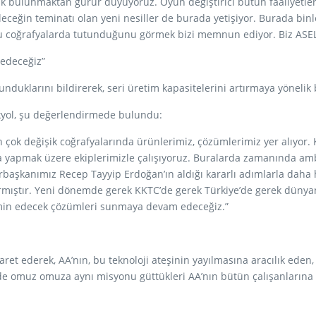
arak bulunmaktan gurur duyuyoruz. Oyun değiştirici bütün faaliyetl
eceğin teminatı olan yeni nesiller de burada yetişiyor. Burada binl
n bu coğrafyalarda tutunduğunu görmek bizi memnun ediyor. Biz AS
 edeceğiz”
unduklarını bildirerek, seri üretim kapasitelerini artırmaya yönelik
 Akyol, şu değerlendirmede bulundu:
 çok değişik coğrafyalarında ürünlerimiz, çözümlerimiz yer alıyor. 
rka yapmak üzere ekiplerimizle çalışıyoruz. Buralarda zamanında am
başkanımız Recep Tayyip Erdoğan’ın aldığı kararlı adımlarla daha
rmıştır. Yeni dönemde gerek KKTC’de gerek Türkiye’de gerek dünya
ı temin edecek çözümleri sunmaya devam edeceğiz.”
şaret ederek, AA’nın, bu teknoloji ateşinin yayılmasına aracılık 
de omuz omuza aynı misyonu güttükleri AA’nın bütün çalışanlarına t