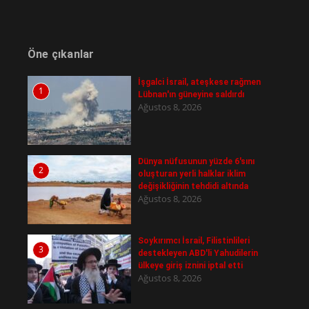
Öne çıkanlar
İşgalci İsrail, ateşkese rağmen
1
Lübnan'ın güneyine saldırdı
Ağustos 8, 2026
Dünya nüfusunun yüzde 6'sını
2
oluşturan yerli halklar iklim
değişikliğinin tehdidi altında
Ağustos 8, 2026
Soykırımcı İsrail, Filistinlileri
3
destekleyen ABD'li Yahudilerin
ülkeye giriş iznini iptal etti
Ağustos 8, 2026