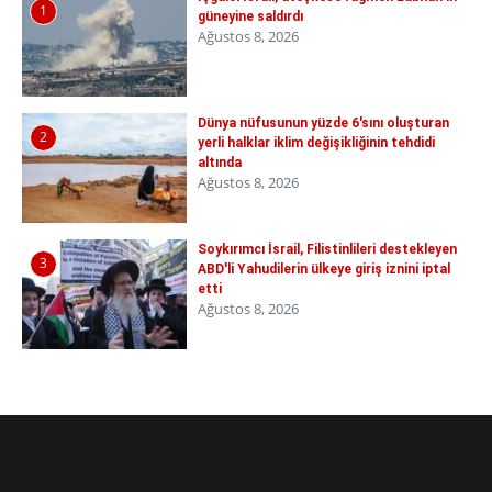
1
güneyine saldırdı
Ağustos 8, 2026
Dünya nüfusunun yüzde 6'sını oluşturan
2
yerli halklar iklim değişikliğinin tehdidi
altında
Ağustos 8, 2026
Soykırımcı İsrail, Filistinlileri destekleyen
3
ABD'li Yahudilerin ülkeye giriş iznini iptal
etti
Ağustos 8, 2026