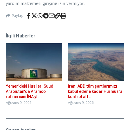
yardım malzemesi girişine izin vermiyor.
Paylaş
İlgili Haberler
Yemen'deki Husiler: Suudi
İran: ABD tüm şartlarımızı
Arabistan'da Aramco
kabul edene kadar Hürmüz'ü
rafinerisini İHA'yl ...
kontrol alt ...
Ağustos 9, 2026
Ağustos 9, 2026