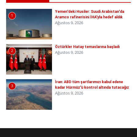
Yemen'deki Husiler: Suudi Arabistan'da
1
Aramco rafinerisini İHA'yla hedef aldık
Ağustos 9, 2026
Öztürkler Hatay temaslarına başladı
2
Ağustos 9, 2026
İran: ABD tüm şartlarımızı kabul edene
3
kadar Hürmüz'ü kontrol altında tutacağız
Ağustos 9, 2026