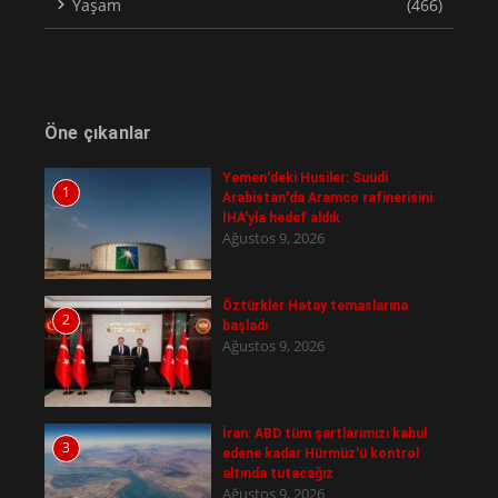
Yaşam
(466)
Öne çıkanlar
Yemen'deki Husiler: Suudi
1
Arabistan'da Aramco rafinerisini
İHA'yla hedef aldık
Ağustos 9, 2026
Öztürkler Hatay temaslarına
2
başladı
Ağustos 9, 2026
İran: ABD tüm şartlarımızı kabul
3
edene kadar Hürmüz'ü kontrol
altında tutacağız
Ağustos 9, 2026