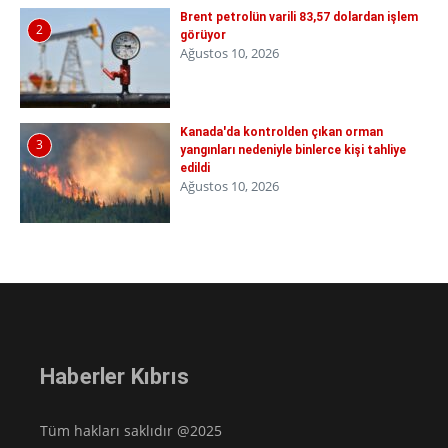
Brent petrolün varili 83,57 dolardan işlem
2
görüyor
Ağustos 10, 2026
Kanada'da kontrolden çıkan orman
3
yangınları nedeniyle binlerce kişi tahliye
edildi
Ağustos 10, 2026
Haberler Kıbrıs
Tüm hakları saklıdır @2025