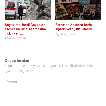
Soykırımcı İsrail Gazze'de
Stresten 2 binden fazla
ateşkesin ikinci aşamasına
sipariş verdi, tutuklandı
ilişkin yen ...
Ağustos 6, 2026
Ağustos 7, 2026
Cevap bırakın
E-posta adresiniz yayınlanmayacak.
Gerekli alanlar
*
ile
işaretlenmişlerdir