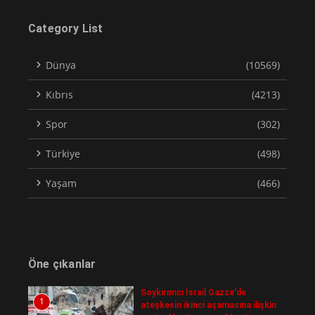
Category List
Dünya
(10569)
Kıbrıs
(4213)
Spor
(302)
Türkiye
(498)
Yaşam
(466)
Öne çıkanlar
Soykırımcı İsrail Gazze'de
1
ateşkesin ikinci aşamasına ilişkin