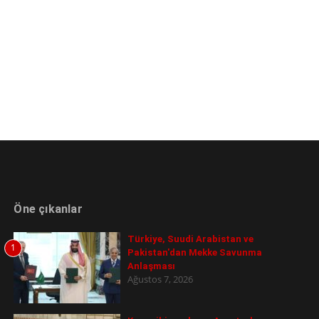
Öne çıkanlar
Türkiye, Suudi Arabistan ve
1
Pakistan'dan Mekke Savunma
Anlaşması
Ağustos 7, 2026