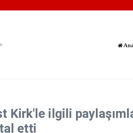
e Perseid gök taşı yağmuru yaşanacak
Keşif Turu
m görüyor
Ana
da
t Kirk'le ilgili paylaşım
al etti