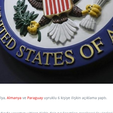
ilya,
Almanya
ve
Paraguay
uyruklu 6 kişiye ilişkin açıklama yaptı.