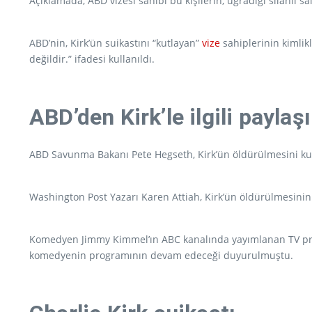
Açıklamada, ABD vizesi sahibi bu kişilerin, uğradığı silahlı sal
ABD’nin, Kirk’ün suikastını “kutlayan”
vize
sahiplerinin kimlik
değildir.” ifadesi kullanıldı.
ABD’den Kirk’le ilgili paylaş
ABD Savunma Bakanı Pete Hegseth, Kirk’ün öldürülmesini kutlay
Washington Post Yazarı Karen Attiah, Kirk’ün öldürülmesini
Komedyen Jimmy Kimmel’ın ABC kanalında yayımlanan TV progra
komedyenin programının devam edeceği duyurulmuştu.