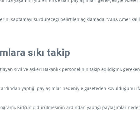
dırıda yaşamını yitiren Kirk’e dair paylaşımları gerekçesiyle vizelerini
lerini saptamayı sürdüreceği belirtilen açıklamada, “ABD, Amerikal
ımlara sıkı takip
an sivil ve askeri Bakanlık personelinin takip edildiğini, gerekeni
n ardından yaptığı paylaşımlar nedeniyle gazeteden kovulduğunu if
mı, Kirk’ün öldürülmesinin ardından yaptığı paylaşımlar nedeniyle