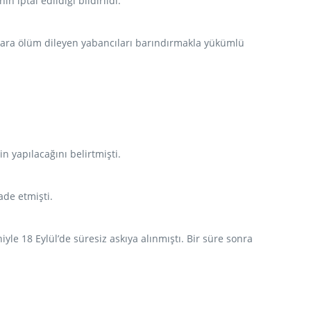
n iptal edildiği bildirildi.
ılara ölüm dileyen yabancıları barındırmakla yükümlü
n yapılacağını belirtmişti.
ade etmişti.
 18 Eylül’de süresiz askıya alınmıştı. Bir süre sonra