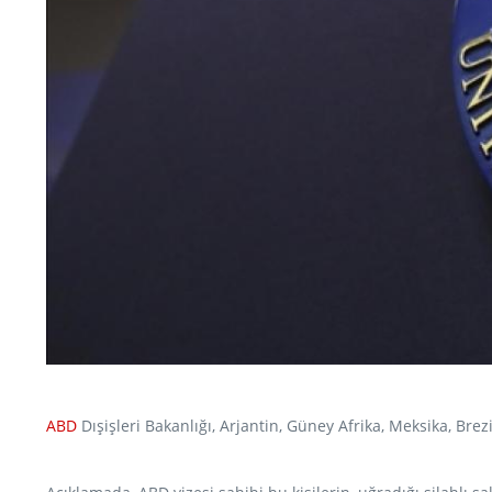
ABD
Dışişleri Bakanlığı, Arjantin, Güney Afrika, Meksika, Brez