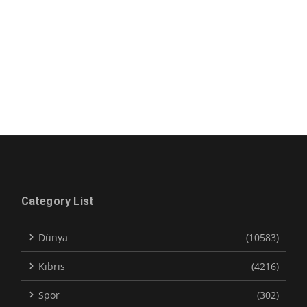
Category List
Dünya
(10583)
Kıbrıs
(4216)
Spor
(302)