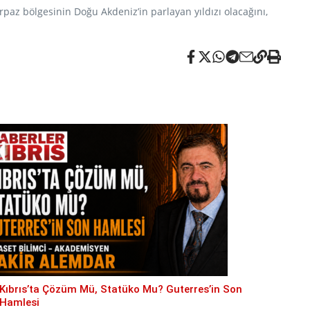
paz bölgesinin Doğu Akdeniz’in parlayan yıldızı olacağını,
Kıbrıs’ta Çözüm Mü, Statüko Mu? Guterres’in Son
Hamlesi