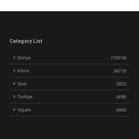
Category List
Dünya
(10574)
Kıbrıs
(4213)
Spor
(302)
Türkiye
(498)
Yaşam
(466)