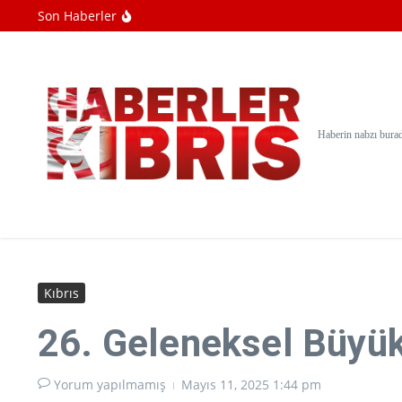
İçeriğe atla
Son Haberler
Gazze'de soykırımcı İsrail saldırılarında 
BM: Filistin topraklarını gasbeden İsrailliler
Soykırımcı İsrail Gazze'de ateşkesin ikinci 
Haberin nabzı bura
Kıbrıs
26. Geleneksel Büyük
Yorum yapılmamış
Mayıs 11, 2025
1:44 pm