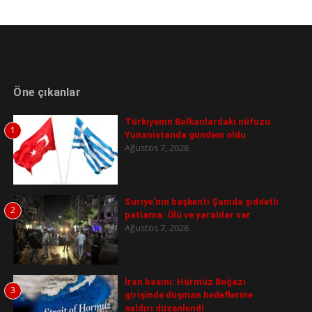
Öne çıkanlar
Türkiyenin Balkanlardaki nüfuzu
1
Yunanistanda gündem oldu
Ağustos 7, 2026
Suriye'nin başkenti Şamda şiddetli
2
patlama: Ölü ve yaralılar var
Ağustos 7, 2026
İran basını: Hürmüz Boğazı
3
girişinde düşman hedeflerine
saldırı düzenlendi