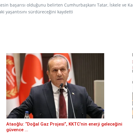
esin başarısı olduğunu belirten Cumhurbaşkanı Tatar, İskele ve Kar
aki yaşantısını sürdüreceğini kaydetti
Ataoğlu: “Doğal Gaz Projesi”, KKTC’nin enerji geleceğini
güvence ...