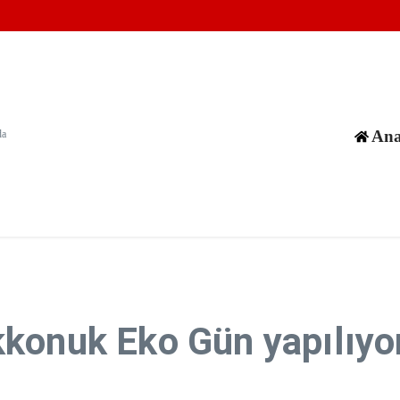
yıkılan 8 binanın enkazında 170 cenaze olduğu değerlendiriliyor
in karıştığı olayların sayısı 1380'i aştı
aşamasına ilişkin yeni yol haritasını reddetti
Ana
da
konuk Eko Gün yapılıyo