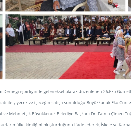
Derneği işbirliğinde geleneksel olarak düzenlenen 26.Eko Gün etki
natı ile yiyecek ve içeceğin satışa sunulduğu Büyükkonuk Eko Gün 
mal ve Mehmetçik Büyükkonuk Belediye Başkanı Dr. Fatma Çimen T
nsurların ülke kimliğini oluşturduğunu ifade ederek, İskele ve Karpaz