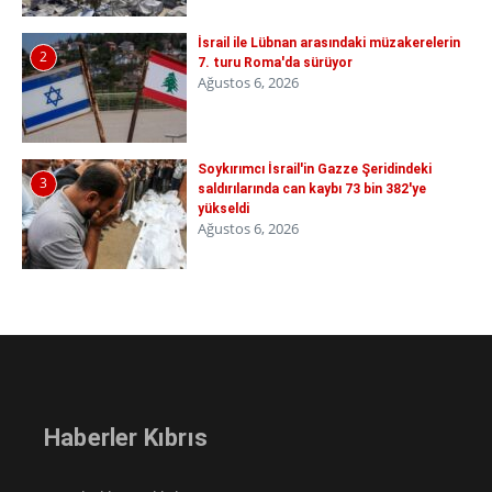
İsrail ile Lübnan arasındaki müzakerelerin
2
7. turu Roma'da sürüyor
Ağustos 6, 2026
Soykırımcı İsrail'in Gazze Şeridindeki
3
saldırılarında can kaybı 73 bin 382'ye
yükseldi
Ağustos 6, 2026
Haberler Kıbrıs