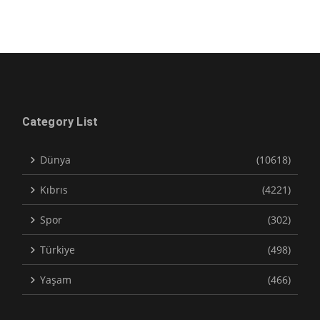
Category List
Dünya
(10618)
Kıbrıs
(4221)
Spor
(302)
Türkiye
(498)
Yaşam
(466)