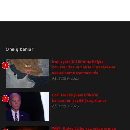
Öne çıkanlar
İranlı yetkili: Hürmüz Boğazı
1
konusunda Umman'la müzakereler
sonuçlanma aşamasında
Ağustos 9, 2026
Eski ABD Başkanı Biden'ın
2
kanserinin yayıldığı açıklandı
Ağustos 9, 2026
WWF: İtalya'da bu yaz çıkan orman