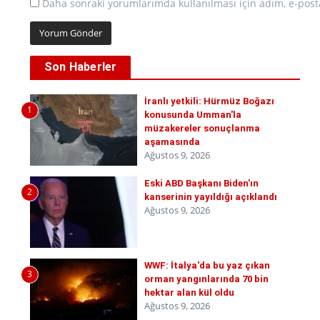
Daha sonraki yorumlarımda kullanılması için adım, e-posta
Son Haberler
İranlı yetkili: Hürmüz Boğazı
1
konusunda Umman'la
müzakereler sonuçlanma
aşamasında
Ağustos 9, 2026
Eski ABD Başkanı Biden'ın
2
kanserinin yayıldığı açıklandı
Ağustos 9, 2026
WWF: İtalya'da bu yaz çıkan
3
orman yangınlarında 70 bin
hektar alan kül oldu
Ağustos 9, 2026