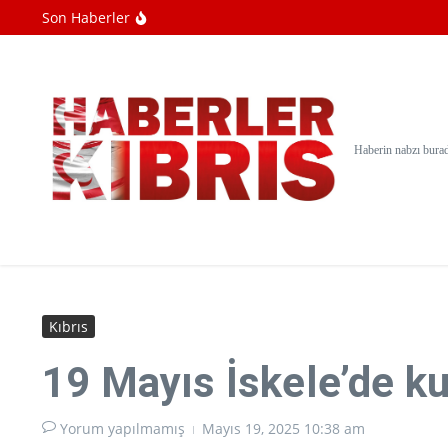
İçeriğe atla
Son Haberler
Güney Kore: Kuzey Kore, Japon Denizi yön
Katil İsrail, Gazze'deki ateşkesi 4 binden fa
ABD'de New Mexico eyaletinden Adalet Ba
Haberin nabzı bura
Kıbrıs
19 Mayıs İskele’de ku
Yorum yapılmamış
Mayıs 19, 2025
10:38 am