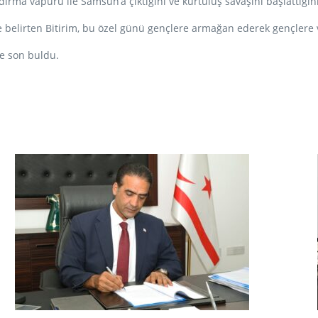
rma vapuru ile Samsun’a çıktığını ve kurtuluş savaşını başlattığını
elirten Bitirim, bu özel günü gençlere armağan ederek gençlere ve
le son buldu.