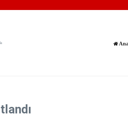
üne tanımlanamayan füze fırlattı
zla kez ihlal etti
kanlığına Epstein davası
Ana
da
tlandı