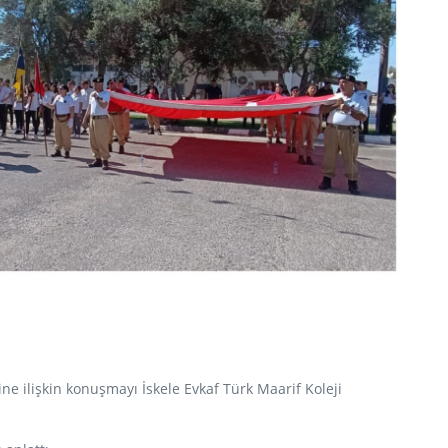
 ilişkin konuşmayı İskele Evkaf Türk Maarif Koleji