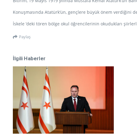
Bitirim, 19 Mayıs 1919 yılında Mustafa Kemal Atatürk’ün Bandı
Konuşmasında Atatürk’ün, gençlere büyük önem verdiğini de b
İskele ’deki tören bölge okul öğrencilerinin okudukları şiirler
Paylaş
İlgili Haberler