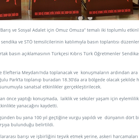
arış ve Sosyal Adalet için Omuz Omuza” temalı iki toplumlu etkinli
 sendika ve STÖ temsilcilerinin katılımıyla basın toplantısı düzenle
ortak basın açıklamasının Türkçesi Kıbrıs Türk Öğretmenler Sendik
’de Elefteria Meydanı’nda toplanacak ve konuşmaların ardından ara b
ğulu Park’ta toplanıp buradan 18.30’da ara bölgede olacak şekilde
sunumuyla sanatsal etkinlikler gerçekleştirilecek.
 önce yaptığı konuşmada, laiklik ve seküler yaşam için eylemlilik
inlikte yanacağını kaydetti.
 günden bu yana 100 yıl geçtiğine vurgu yapıldı ve dünyanın dört bi
rşıya bulunduğu belirtildi.
slararası barışı ve işbirliğini teşvik etmek yerine, askeri harcamaları