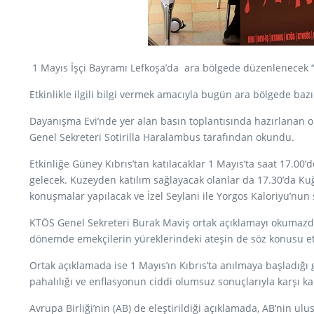
1 Mayıs İşçi Bayramı Lefkoşa’da ara bölgede düzenlenecek “B
Etkinlikle ilgili bilgi vermek amacıyla bugün ara bölgede bazı
Dayanışma Evi’nde yer alan basın toplantısında hazırlanan 
Genel Sekreteri Sotirilla Haralambus tarafından okundu.
Etkinliğe Güney Kıbrıs’tan katılacaklar 1 Mayıs’ta saat 17.00
gelecek. Kuzeyden katılım sağlayacak olanlar da 17.30’da Ku
konuşmalar yapılacak ve İzel Seylani ile Yorgos Kaloriyu’nun 
KTÖS Genel Sekreteri Burak Maviş ortak açıklamayı okumazdan
dönemde emekçilerin yüreklerindeki ateşin de söz konusu etk
Ortak açıklamada ise 1 Mayıs’ın Kıbrıs’ta anılmaya başladığı
pahalılığı ve enflasyonun ciddi olumsuz sonuçlarıyla karşı ka
Avrupa Birliği’nin (AB) de eleştirildiği açıklamada, AB’nin ulu