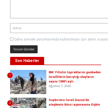
Daha sonraki yorumlarımda kullanılması için adım, e-posta
Son Haberler
BM: Filistin topraklarını gasbeden
1
İsraillilerin karıştığı olayların
sayısı 1380'i aştı
Ağustos 7, 2026
Soykırımcı İsrail Gazze'de
2
ateşkesin ikinci aşamasına ilişkin