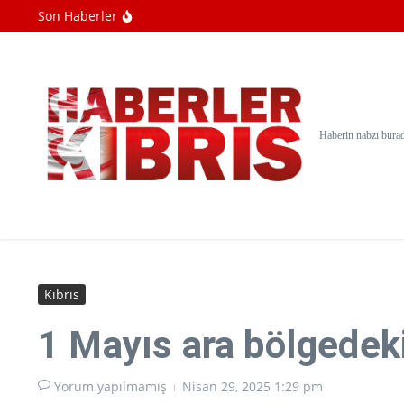
İçeriğe atla
Son Haberler
Soykırımcı İsrail'in Gazze'deki saldırıları
UEFA, FIFA organizasyonlarını boykot kar
Hamas: İsrail'in ateşkes anlaşmasını başar
Haberin nabzı bura
Kıbrıs
1 Mayıs ara bölgedeki
Yorum yapılmamış
Nisan 29, 2025
1:29 pm