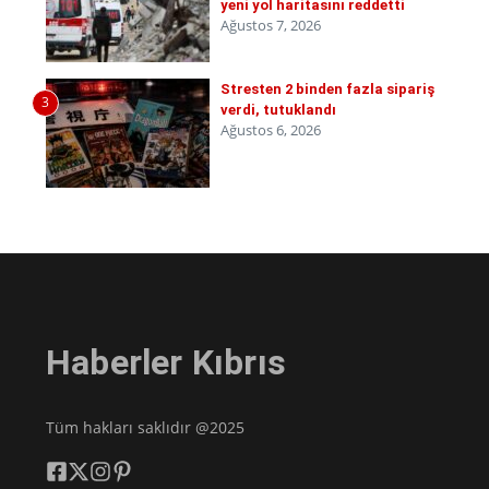
yeni yol haritasını reddetti
Ağustos 7, 2026
Stresten 2 binden fazla sipariş
3
verdi, tutuklandı
Ağustos 6, 2026
Haberler Kıbrıs
Tüm hakları saklıdır @2025