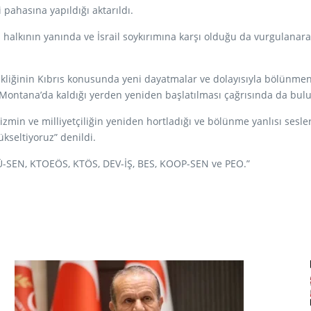
pahasına yapıldığı aktarıldı.
 halkının yanında ve İsrail soykırımına karşı olduğu da vurgulanara
ikliğinin Kıbrıs konusunda yeni dayatmalar ve dolayısıyla bölünme
 Montana’da kaldığı yerden yeniden başlatılması çağrısında da bul
zmin ve milliyetçiliğin yeniden hortladığı ve bölünme yanlısı sesle
ükseltiyoruz” denildi.
Ü-SEN, KTOEÖS, KTÖS, DEV-İŞ, BES, KOOP-SEN ve PEO.”