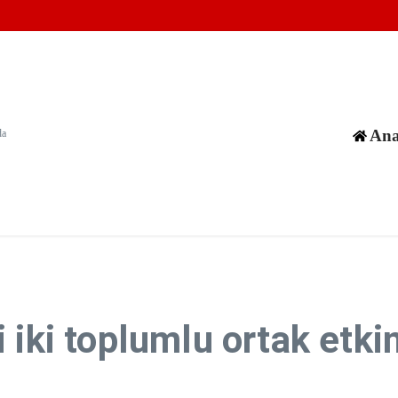
 300 günde en az 300 çocuğun hayatını aldı
arından geri adım atmadı
ısız kılmasını önlemek için acil harekete geçilsin
Ana
da
 iki toplumlu ortak etki