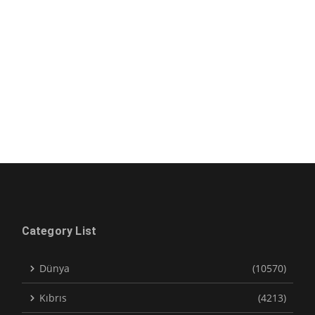
Category List
Dünya
(10570)
Kıbrıs
(4213)