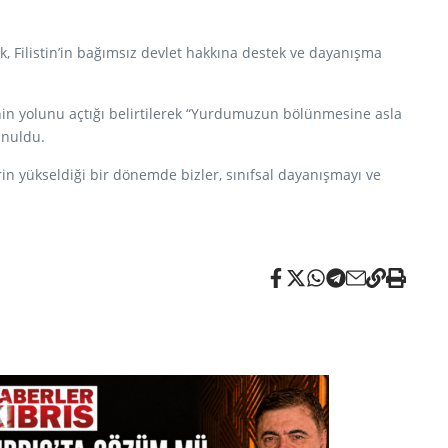
k, Filistin’in bağımsız devlet hakkına destek ve dayanışma
nin yolunu açtığı belirtilerek “Yurdumuzun bölünmesine asla
unuldu.
rin yükseldiği bir dönemde bizler, sınıfsal dayanışmayı ve