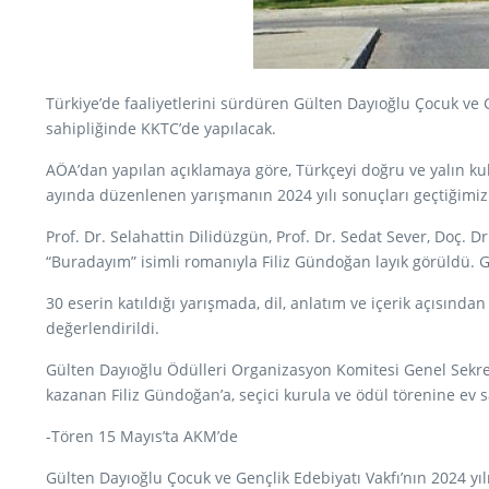
Türkiye’de faaliyetlerini sürdüren Gülten Dayıoğlu Çocuk ve 
sahipliğinde KKTC’de yapılacak.
AÖA’dan yapılan açıklamaya göre, Türkçeyi doğru ve yalın ku
ayında düzenlenen yarışmanın 2024 yılı sonuçları geçtiğimiz
Prof. Dr. Selahattin Dilidüzgün, Prof. Dr. Sedat Sever, Doç.
“Buradayım” isimli romanıyla Filiz Gündoğan layık görüldü. 
30 eserin katıldığı yarışmada, dil, anlatım ve içerik açısınd
değerlendirildi.
Gülten Dayıoğlu Ödülleri Organizasyon Komitesi Genel Sekrete
kazanan Filiz Gündoğan’a, seçici kurula ve ödül törenine ev 
-Tören 15 Mayıs’ta AKM’de
Gülten Dayıoğlu Çocuk ve Gençlik Edebiyatı Vakfı’nın 2024 yı