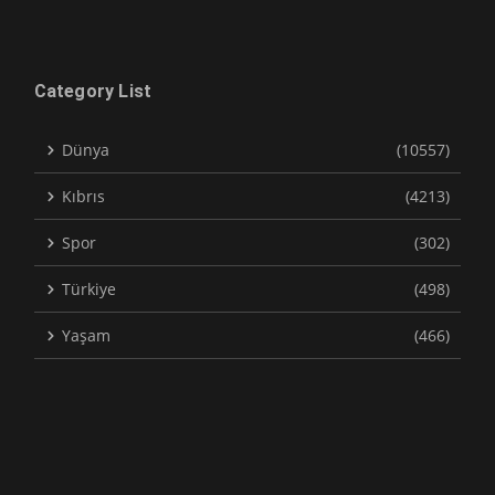
Category List
Dünya
(10557)
Kıbrıs
(4213)
Spor
(302)
Türkiye
(498)
Yaşam
(466)