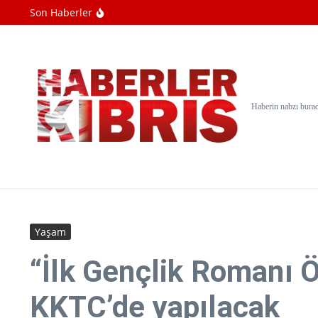
İçeriğe atla
Son Haberler
Perseverance Mars yüzeyinin hemen altı
SpaceX roketi Ay'a çarptı
Sosyal medya fenomeni canlı yayında vur
Haberin nabzı bura
Yaşam
“İlk Gençlik Romanı Ö
KKTC’de yapılacak