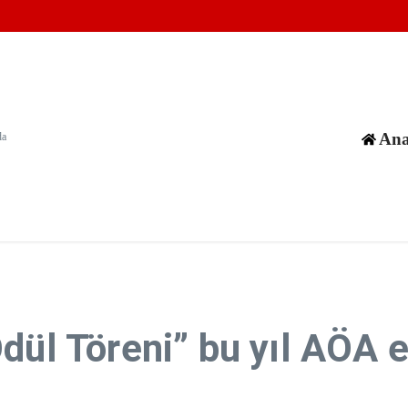
nda korunmuş organik karbon buldu
ularak öldürüldü
Ana
da
dül Töreni” bu yıl AÖA e