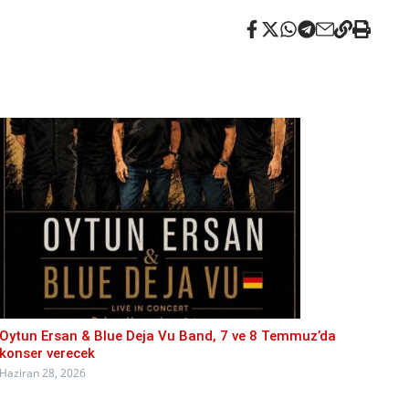
Oytun Ersan & Blue Deja Vu Band, 7 ve 8 Temmuz’da
konser verecek
Haziran 28, 2026