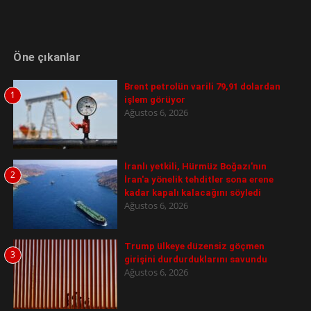
Öne çıkanlar
Brent petrolün varili 79,91 dolardan
1
işlem görüyor
Ağustos 6, 2026
İranlı yetkili, Hürmüz Boğazı'nın
2
İran'a yönelik tehditler sona erene
kadar kapalı kalacağını söyledi
Ağustos 6, 2026
Trump ülkeye düzensiz göçmen
3
girişini durdurduklarını savundu
Ağustos 6, 2026