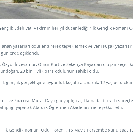
Gençlik Edebiyatı Vakfı’nın her yıl düzenlediği “İlk Gençlik Romanı
llanan yazarları ödüllendirerek teşvik etmek ve yeni kuşak yazarla
 günlerde açıklandı.
 Dr. Özgül İncesamur, Ömür Kurt ve Zekeriya Kaya’dan oluşan seçici 
Gündoğan, 20 bin TL’lik para ödülünün sahibi oldu.
an ilk gençlik gerçekliğine uygunluk koşulu aranarak, 12 yaş üstü o
ri ve Sözcüsü Murat Dayıoğlu yaptığı açıklamada, bu yılki süreçte,
sahipliği yapacak Atatürk Öğretmen Akademisi’ne teşekkür etti.
lı “İlk Gençlik Romanı Ödül Töreni”, 15 Mayıs Perşembe günü saat 1