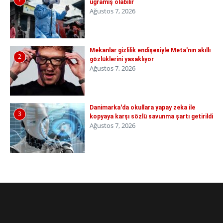
uğramış olabilir
Ağustos 7, 2026
Mekanlar gizlilik endişesiyle Meta'nın akıllı
2
gözlüklerini yasaklıyor
Ağustos 7, 2026
Danimarka'da okullara yapay zeka ile
3
kopyaya karşı sözlü savunma şartı getirildi
Ağustos 7, 2026