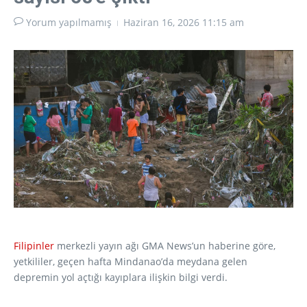
Yorum yapılmamış
Haziran 16, 2026
11:15 am
Filipinler
merkezli yayın ağı GMA News’un haberine göre,
yetkililer, geçen hafta Mindanao’da meydana gelen
depremin yol açtığı kayıplara ilişkin bilgi verdi.