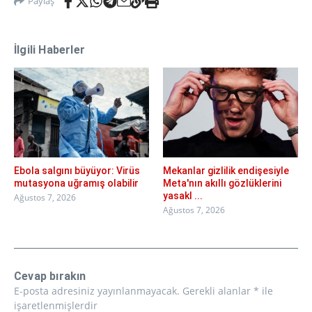
Paylaş
İlgili Haberler
Ebola salgını büyüyor: Virüs
Mekanlar gizlilik endişesiyle
mutasyona uğramış olabilir
Meta'nın akıllı gözlüklerini
yasakl ...
Ağustos 7, 2026
Ağustos 7, 2026
Cevap bırakın
E-posta adresiniz yayınlanmayacak.
Gerekli alanlar
*
ile
işaretlenmişlerdir